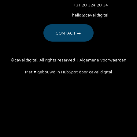
+31 20 324 20 34
hello@caval.digital
CONTACT →
©caval.digital. All rights reserved |
Algemene voorwaarden
Met
♥️ gebouwd in HubSpot door caval.digital