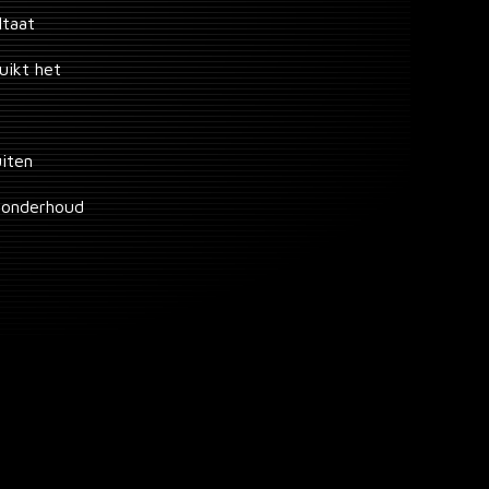
ltaat
uikt het
uiten
g onderhoud