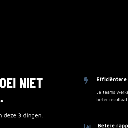
OEI NIET
Efficiëntere
.
Je teams werke
beter resultaat
n deze 3 dingen.
Betere rap