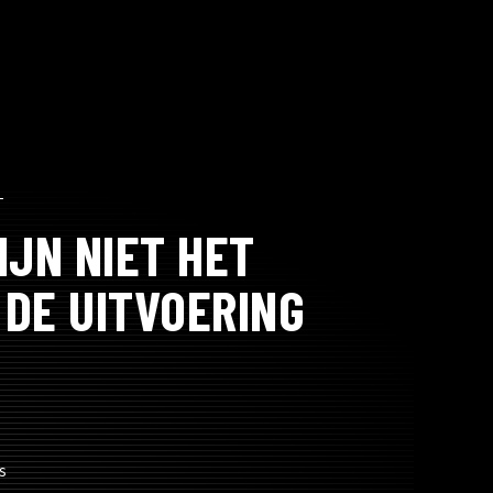
T
IJN NIET HET
 DE UITVOERING
s